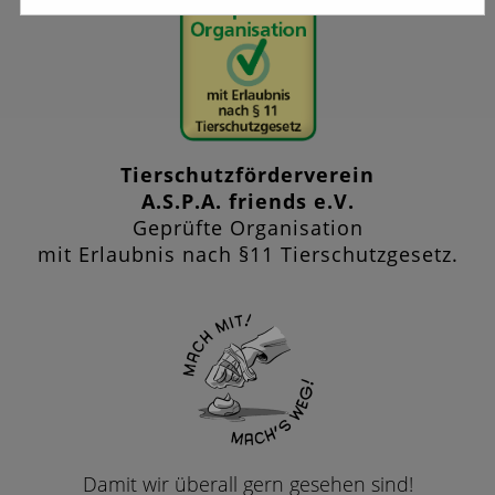
Tierschutzförderverein
A.S.P.A. friends e.V.
Geprüfte Organisation
mit Erlaubnis nach §11 Tierschutzgesetz.
Damit wir überall gern gesehen sind!