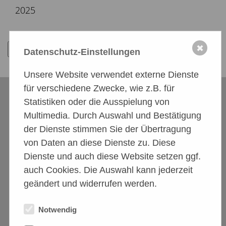
2025
Zurück
✖
Datenschutz-Einstellungen
Unsere Website verwendet externe Dienste
für verschiedene Zwecke, wie z.B. für
Statistiken oder die Ausspielung von
Multimedia. Durch Auswahl und Bestätigung
der Dienste stimmen Sie der Übertragung
von Daten an diese Dienste zu. Diese
Dienste und auch diese Website setzen ggf.
auch Cookies. Die Auswahl kann jederzeit
Tierschutzförderverein
geändert und widerrufen werden.
A.S.P.A. friends e.V.
Geprüfte Organisation
Notwendig
mit Erlaubnis nach §11 Tierschutzgesetz.