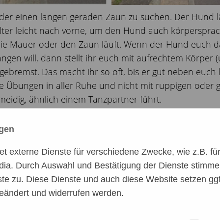
er oder einen langen geraden Zaun zu suchen. Der Hun
hulter leicht nach vorne, um den Hund auch körperspra
 die Mauer oder den Zaun läuft. Wenn der Hund euch d
gen will, dann stellt ihr euch mit aufrechtem Körper (
ebremst. Das macht ihr so oft, bis er gut neben euch l
die Übungen in aller Ruhe und nicht mit ruppigen ode
meidig, ähnlich einem Tanzpartner führt.
3. Das Rudel an der Leine
ngen
 externe Dienste für verschiedene Zwecke, wie z.B. für 
dia. Durch Auswahl und Bestätigung der Dienste stimme
te zu. Diese Dienste und auch diese Website setzen ggf
eändert und widerrufen werden.