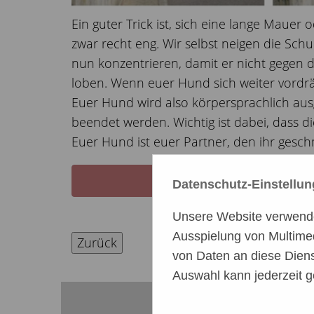
Ein guter Trick ist, sich eine lange Mau
zwar recht eng. Wir selbst neigen die Sc
nun konzentrieren, damit er nicht gegen
loben. Wenn euer Hund sich weiter vordrän
Euer Hund wird also körpersprachlich ausg
beendet werden. Wichtig ist dabei, dass 
Euer Hund ist euer Partner, den ihr gesch
Datenschutz-Einstellu
Unsere Website verwendet
Ausspielung von Multime
Zurück
von Daten an diese Diens
Auswahl kann jederzeit g