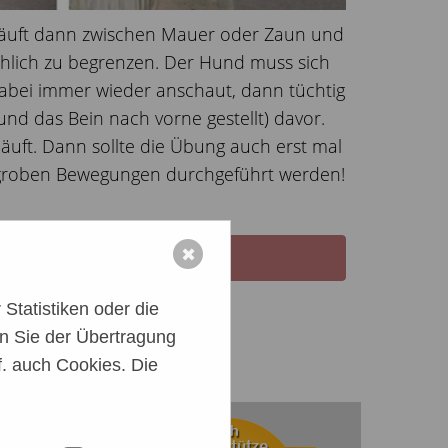
d läuft dann zwischen Mauer oder Zaun und
chlich zu begrenzen. Der Hund muss sich
abei immer wieder anschaut, dann tüchtig
und das Bein nach vorne gestellt) davor.
äuft. Dann sollte die Übung auch erst mal
r groben Bewegungen durchgeführt werden!
✖
Statistiken oder die
n Sie der Übertragung
. auch Cookies. Die