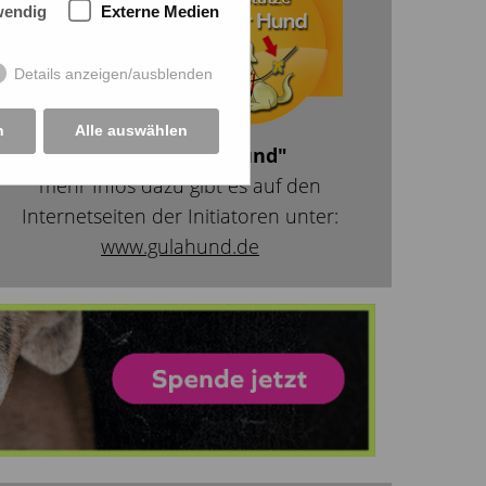
wendig
Externe Medien
Details anzeigen/ausblenden
n
Alle auswählen
Aktion "Gelber Hund"
mehr Infos dazu gibt es auf den
Internetseiten der Initiatoren unter:
www.gulahund.de