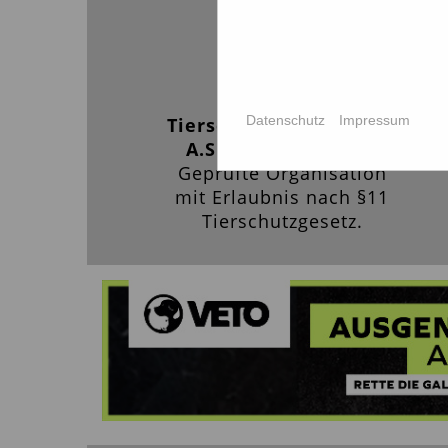
Datenschutz
Impressum
Tierschutzförderverein
A.S.P.A. friends e.V.
Geprüfte Organisation
mit Erlaubnis nach §11
Tierschutzgesetz.