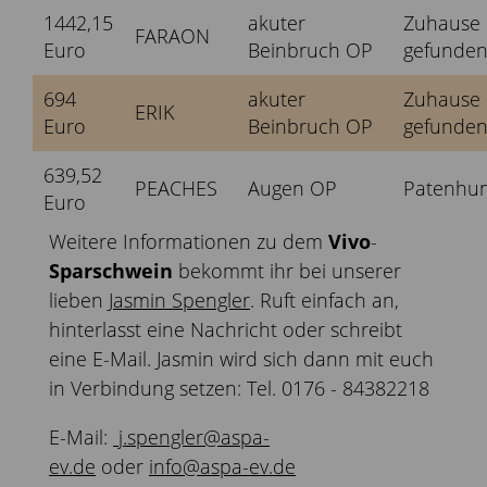
1442,15
akuter
Zuhause
FARAON
Euro
Beinbruch OP
gefunde
694
akuter
Zuhause
ERIK
Euro
Beinbruch OP
gefunde
639,52
PEACHES
Augen OP
Patenhu
Euro
Weitere Informationen zu dem
Vivo
-
Sparschwein
bekommt ihr bei unserer
lieben
Jasmin Spengler
. Ruft einfach an,
hinterlasst eine Nachricht oder schreibt
eine E-Mail. Jasmin wird sich dann mit euch
in Verbindung setzen: Tel. 0176 - 84382218
E-Mail:
j.spengler@aspa-
ev.de
oder
info@aspa-ev.de