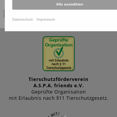
Alle auswählen
Zurück
Datenschutz
Impressum
Tierschutzförderverein
A.S.P.A. friends e.V.
Geprüfte Organisation
mit Erlaubnis nach §11 Tierschutzgesetz.