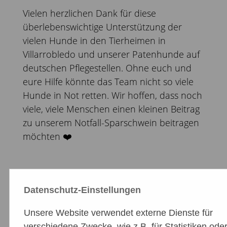
Vielen herzlichen Dank für diese
überlebenswichtige Unterstützung der
vielen Hunde in den Tierheimen in
Villarrobledo und unserer Patenhunde auf
deutschen Pflegestellen. Ohne euch und
eure Hilfe könnte das Team nicht so viele
Hunde in Not retten.
Wir hoffen, dass noch
viele, viele Menschen einen kleinen Beitrag
zu unserem Notfall-Sparschwein beitragen
möchten ❤️
Datenschutz-Einstellungen
Unsere Website verwendet externe Dienste für
verschiedene Zwecke, wie z.B. für Statistiken oder