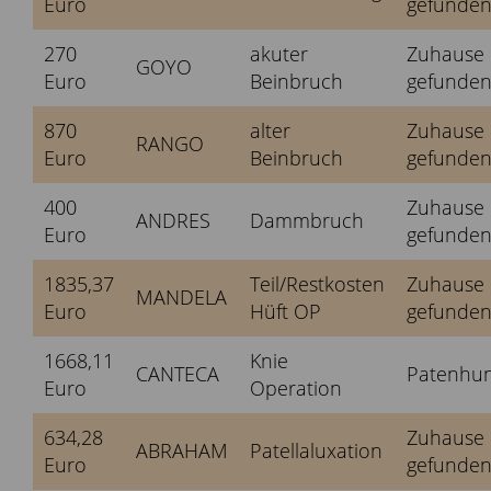
Euro
gefunde
270
akuter
Zuhause
GOYO
Euro
Beinbruch
gefunde
870
alter
Zuhause
RANGO
Euro
Beinbruch
gefunde
400
Zuhause
ANDRES
Dammbruch
Euro
gefunde
1835,37
Teil/Restkosten
Zuhause
MANDELA
Euro
Hüft OP
gefunde
1668,11
Knie
CANTECA
Patenhu
Euro
Operation
634,28
Zuhause
ABRAHAM
Patellaluxation
Euro
gefunde