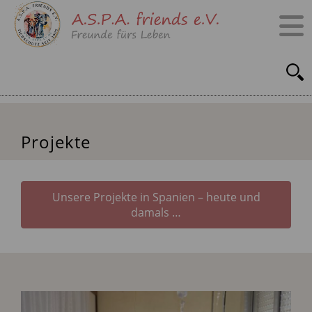
Projekte
Unsere Projekte in Spanien – heute und
damals …