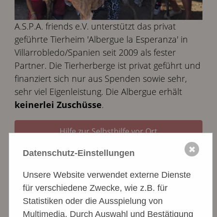
A.S.P.A. friends e.V. unterstützt das privat
geführte Tierheim 'Albergue la Esperanza' in
Villarrobledo/Spanien seit 2009 als fester
Partner. Die Tierherberge ist privat geführt und
finanziert sich nur aus Spenden sowie sehr,
sehr viel Eigenleistung. Die Albergue erhält
keinerlei Zuschüsse
.
Hilfe zur Selbsthilfe vor Ort
✖
Datenschutz-Einstellungen
Unsere Website verwendet externe Dienste
für verschiedene Zwecke, wie z.B. für
Statistiken oder die Ausspielung von
Multimedia. Durch Auswahl und Bestätigung