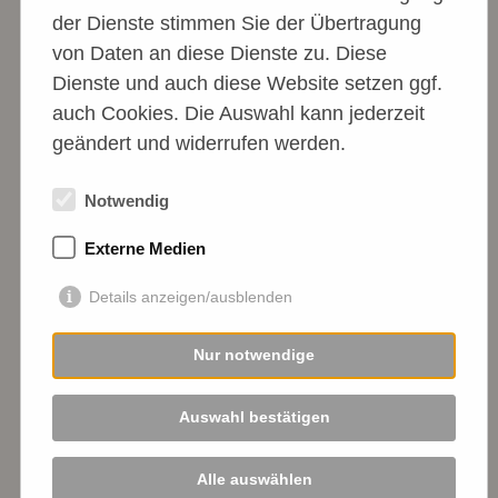
der Dienste stimmen Sie der Übertragung
von Daten an diese Dienste zu. Diese
Dienste und auch diese Website setzen ggf.
auch Cookies. Die Auswahl kann jederzeit
geändert und widerrufen werden.
Notwendig
Das haben wir bisher erreicht: Besonders stolz
sind wir darauf, dass schon sehr viele Baupro-
Externe Medien
jekte in Spanien Dank der Hilfe von Spendern
Details anzeigen/ausblenden
abgeschlossen werden konnten und sich die
Lebensbedingungen der Hunde dadurch
Nur notwendige
deutlich verbessert haben. Hier zeigen wie
Euch eine Auswahl dieser Projekte.
Auswahl bestätigen
Abgeschlossene Projekte
Alle auswählen