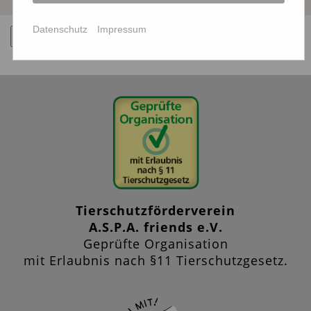
Datenschutz
Impressum
Zurück
Tierschutzförderverein
A.S.P.A. friends e.V.
Geprüfte Organisation
mit Erlaubnis nach §11 Tierschutzgesetz.