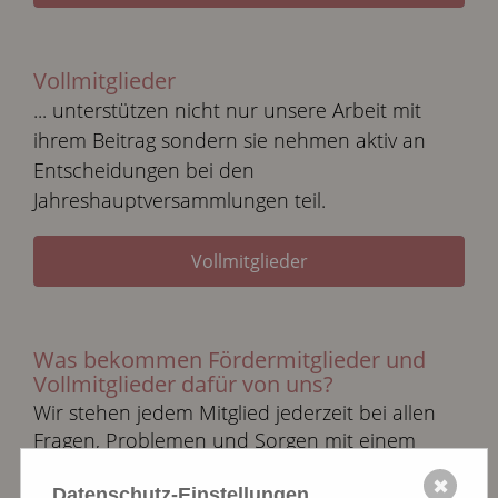
Vollmitglieder
... unterstützen nicht nur unsere Arbeit mit
ihrem Beitrag sondern sie nehmen aktiv an
Entscheidungen bei den
Jahreshauptversammlungen teil.
Vollmitglieder
Was bekommen Fördermitglieder und
Vollmitglieder dafür von uns?
Wir stehen jedem Mitglied jederzeit bei allen
Fragen, Problemen und Sorgen mit einem
kompetenten Team zur Verfügung.
✖
Datenschutz-Einstellungen