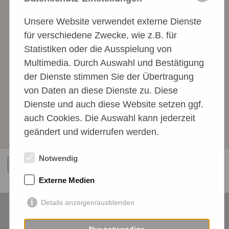
mehr…
Unsere Website verwendet externe Dienste
für verschiedene Zwecke, wie z.B. für
Unser Mitgliedsbeitrag
Statistiken oder die Ausspielung von
Unser Jahres-Mitgliedsbeitrag ist zurzeit 36,00
Multimedia. Durch Auswahl und Bestätigung
Euro für Einzelmitglieder und 48,00 Euro für
der Dienste stimmen Sie der Übertragung
Familienmitgliedschaften.
von Daten an diese Dienste zu. Diese
Dienste und auch diese Website setzen ggf.
auch Cookies. Die Auswahl kann jederzeit
Mitgliedsbeitrag
geändert und widerrufen werden.
Notwendig
Zurück
Externe Medien
Details anzeigen/ausblenden