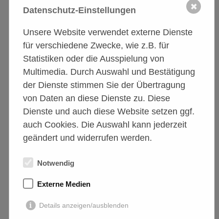
✖
Datenschutz-Einstellungen
Unsere Website verwendet externe Dienste
für verschiedene Zwecke, wie z.B. für
Statistiken oder die Ausspielung von
Multimedia. Durch Auswahl und Bestätigung
der Dienste stimmen Sie der Übertragung
Tierschutzförderverein
von Daten an diese Dienste zu. Diese
A.S.P.A. friends e.V.
Dienste und auch diese Website setzen ggf.
Geprüfte Organisation
auch Cookies. Die Auswahl kann jederzeit
mit Erlaubnis nach §11 Tierschutzgesetz.
geändert und widerrufen werden.
Notwendig
Externe Medien
Details anzeigen/ausblenden