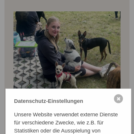
Das mögliche Verhalten der neu
✖
Datenschutz-Einstellungen
angekommenen Hunde in der
Eingewöhnungszeit. Ein kleiner – und
Unsere Website verwendet externe Dienste
humorvoller – Einblick, was vielleicht so
für verschiedene Zwecke, wie z.B. für
alles passieren kann. 🙂
Statistiken oder die Ausspielung von