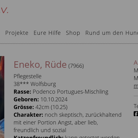
e
Projekte
Eure Hilfe
Shop
Rund um den Hun
Eneko, Rüde
A
(7966)
M
Pflegestelle
M
38*** Wolfsburg
m
Rasse:
Podenco Portugues-Mischling
Geboren:
10.10.2024
T
Grösse:
42cm (10.25)
Charakter:
noch skeptisch, zurückhaltend
mit einer Portion Angst, aber lieb,
freundlich und sozial
Katzenfreundlich:
kann getestet werden