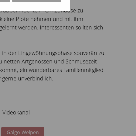
en Garten oder andere
Strubbel möchte in ein Zuhause zu
 kleine Pfote nehmen und mit ihm
lernt werden. Interessenten sollten sich
ko in der Eingewöhnungsphase souverän zu
 zu netten Artgenossen und Schmusezeit
ekommt, ein wunderbares Familienmitglied
 gerne unverbindlich.
-Videokanal
Galgo-Welpen