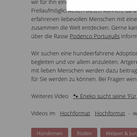
wir für ihn eine aktive Familie, die ihn
Freilaufmöglichkeiten bieten können, da a
erfahrenen liebevollen Menschen mit eine
zusammen die Welt entdecken. Gerne kann 
über die Rasse
Podenco Português
inform
Wir suchen eine hundeerfahrene Adoption
begleiten und vor allem anzuleiten. Artge
mit lieben Menschen werden dazu beitrag
für Sie werden zu können. Bei Fragen wend
Weiteres Video
🐾 Eneko sucht seine 'Für
Videos im
Hochformat
Hochformat
- we
Hündinnen
Rüden
Welpen & Ju