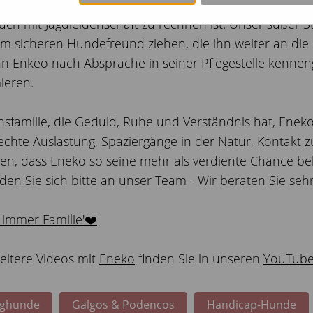
 entsprechend auslasten und entweder einen eingezäunt
uch mit Jagdleidenschaft zu rechnen ist. Unser süßer 
m sicheren Hundefreund ziehen, die ihn weiter an die
Enkeo nach Absprache in seiner Pflegestelle kennenge
ieren.
sfamilie, die Geduld, Ruhe und Verständnis hat, Ene
rechte Auslastung, Spaziergänge in der Natur, Kontakt
en, dass Eneko so seine mehr als verdiente Chance b
en Sie sich bitte an unser Team - Wir beraten Sie sehr
 immer Familie'❤️
itere Videos mit
Eneko
finden Sie in unseren
YouTube
nghunde
Galgos & Podencos
Handicap-Hunde