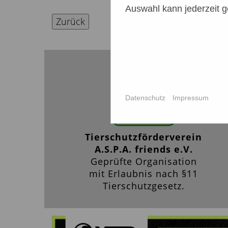
Auswahl kann jederzeit g
Zurück
Datenschutz
Impressum
Tierschutzförderverein
A.S.P.A. friends e.V.
Geprüfte Organisation
mit Erlaubnis nach §11
Tierschutzgesetz.