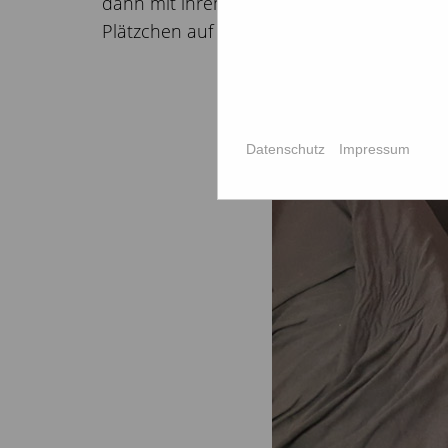
dann mit ihrem Pflegefrauchen Julia den W
Plätzchen auf dem Sofa hat sich Clarita au
Datenschutz
Impressum