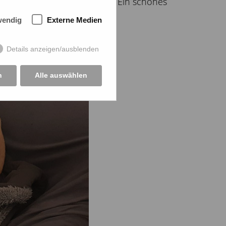
r diesen Wunsch erfüllt hat. Ein schönes
wendig
Externe Medien
Details anzeigen/ausblenden
n
Alle auswählen