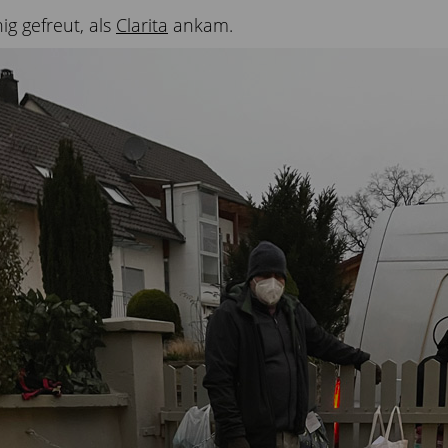
g gefreut, als
Clarita
ankam.