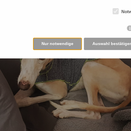
eg nach Hause anzutreten. Vielen Dank an Julia, die mi
ch gleich gesichert.
Not
Nur notwendige
Auswahl bestätige