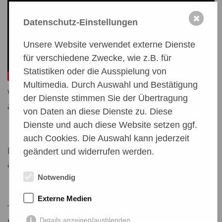
✖
Datenschutz-Einstellungen
Unsere Website verwendet externe Dienste
für verschiedene Zwecke, wie z.B. für
Statistiken oder die Ausspielung von
Multimedia. Durch Auswahl und Bestätigung
WICHTIG bei PayPal: Option 'Freunde und Familie'
der Dienste stimmen Sie der Übertragung
anklicken, sonst müssen wir Gebühren zahlen.
von Daten an diese Dienste zu. Diese
Dienste und auch diese Website setzen ggf.
auch Cookies. Die Auswahl kann jederzeit
Natürlich könnt ihr den Betrag auch überweisen
geändert und widerrufen werden.
an:
Notwendig
Externe Medien
Tierschutzverein A.S.P.A. friends e.V.
Details anzeigen/ausblenden