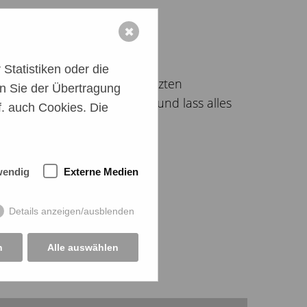
✖
Statistiken oder die
frei für immer...nimm die letzten
n Sie der Übertragung
eigung mit in die Ewigkeit und lass alles
. auch Cookies. Die
wendig
Externe Medien
Details anzeigen/ausblenden
n
Alle auswählen