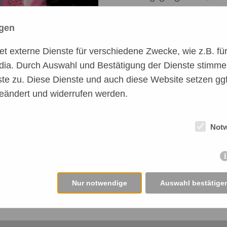
werden wir uns fragen,
warum wir geweint haben...
ngen
 externe Dienste für verschiedene Zwecke, wie z.B. für 
Run free Amara- nun bist du 
dia. Durch Auswahl und Bestätigung der Dienste stimme
Momente voller Liebe und Zun
te zu. Diese Dienste und auch diese Website setzen ggf
andere zurück ...
eändert und widerrufen werden.
Not
Nur notwendige
Auswahl bestätige