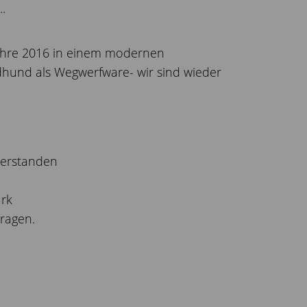
.
 Jahre 2016 in einem modernen
dhund als Wegwerfware- wir sind wieder
derstanden
ark
tragen.