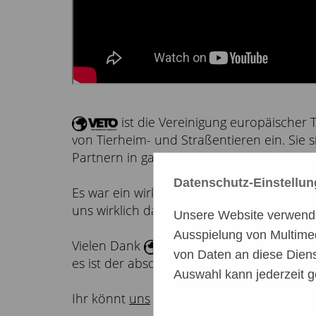
ist die Vereinigung europäischer 
von Tierheim- und Straßentieren ein. Sie 
Partnern in ganz Europa. (Quelle:
https://
Datenschutz-Einstellu
Es war ein wirklich toller Tag mit ganz 
uns wirklich das Herz auf.
Unsere Website verwendet
Ausspielung von Multime
Vielen Dank
, dass ihr euch Zeit 
von Daten an diese Diens
es ist der absolute Wahnsinn, was ihr bew
Auswahl kann jederzeit g
Ihr könnt
uns
und
unterstützen, j