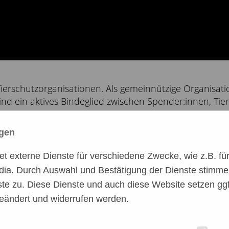
Tierschutzorganisationen. Als gemeinnützige Organisati
sind ein aktives Bindeglied zwischen Spender:innen, Ti
www.veto-tierschutz.de/ueber-uns/
)
ngen
wunderbaren Begegnungen. So viel Liebe und Empathie g
 externe Dienste für verschiedene Zwecke, wie z.B. für 
dia. Durch Auswahl und Bestätigung der Dienste stimme
für uns genommen habt. Ihr seid eine unglaublich groß
te zu. Diese Dienste und auch diese Website setzen ggf
egt.
eändert und widerrufen werden.
eder € hilft und kommt wirklich dort an, wo Hilfe benöti