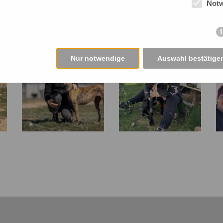
Not
PA friends e.V. 🧡
&
Nur notwendige
Auswahl bestätige