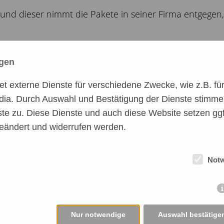
und dieser nimmt die Pakete in seiner Firma entgegen, d
ngen
 ihren in Notzeiten bis zu 50 Hunden ein kleines Gesch
 externe Dienste für verschiedene Zwecke, wie z.B. für 
dia. Durch Auswahl und Bestätigung der Dienste stimme
te zu. Diese Dienste und auch diese Website setzen ggf
eändert und widerrufen werden.
Not
utter, wo die Pakete der Perrera tagsüber immer ange
Nur notwendige
Auswahl bestätige
 geeignete Zufahrt für Post Lieferwagen gibt.