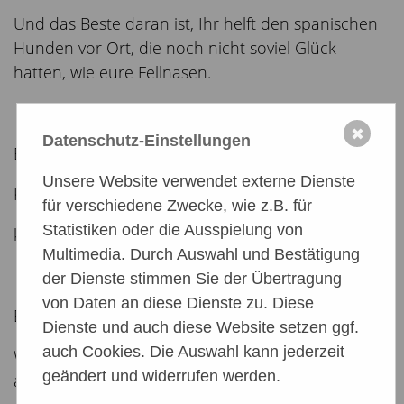
Und das Beste daran ist, Ihr helft den spanischen
Hunden vor Ort, die noch nicht soviel Glück
hatten, wie eure Fellnasen.
✖
Datenschutz-Einstellungen
Bitte sendet eure Fotos an:
Unsere Website verwendet externe Dienste
Kirsten Berger
für verschiedene Zwecke, wie z.B. für
Statistiken oder die Ausspielung von
k.berger@aspa-ev.de
Multimedia. Durch Auswahl und Bestätigung
der Dienste stimmen Sie der Übertragung
von Daten an diese Dienste zu. Diese
Einsendeschluß ist Sonntag, der 18. Dezember
Dienste und auch diese Website setzen ggf.
auch Cookies. Die Auswahl kann jederzeit
Wir sind alle schon ganz gespannt und freuen uns
geändert und widerrufen werden.
auf weihnachtliche Fotos von euren Hundenasen.