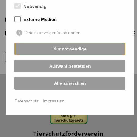
Notwendig
Hier findet ihr alle Fotos:
Externe Medien
https://plus.google.com/u/0/collection/gXYwME
Details anzeigen/ausblenden
Nur notwendige
Zurück
Auswahl bestätigen
Alle auswählen
Datenschutz
Impressum
Tierschutzförderverein