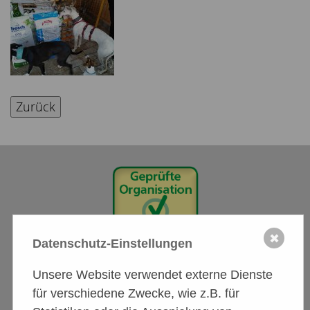
Zurück
✖
Datenschutz-Einstellungen
Unsere Website verwendet externe Dienste
Tierschutzförderverein
für verschiedene Zwecke, wie z.B. für
A.S.P.A. friends e.V.