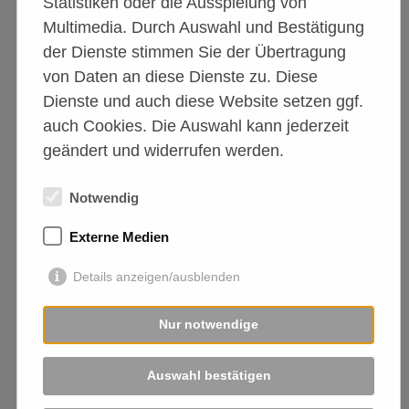
Statistiken oder die Ausspielung von
Geprüfte Organisation
mit Erlaubnis nach §11 Tierschutzgesetz.
Multimedia. Durch Auswahl und Bestätigung
der Dienste stimmen Sie der Übertragung
von Daten an diese Dienste zu. Diese
Dienste und auch diese Website setzen ggf.
auch Cookies. Die Auswahl kann jederzeit
geändert und widerrufen werden.
Notwendig
Damit wir überall gern gesehen sind!
Externe Medien
Details anzeigen/ausblenden
Nur notwendige
Auswahl bestätigen