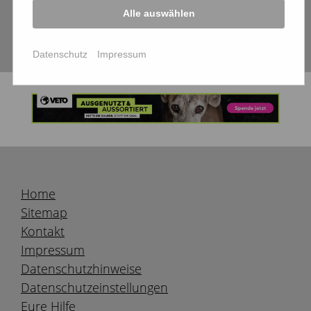
Aktion "Gelber Hund"
Alle auswählen
mehr Infos dazu gibt es auf den Internetseiten
der Initiatoren unter:
www.gulahund.de
Datenschutz
Impressum
Home
Sitemap
Kontakt
Impressum
Datenschutzhinweise
Datenschutzeinstellungen
Eure Hilfe