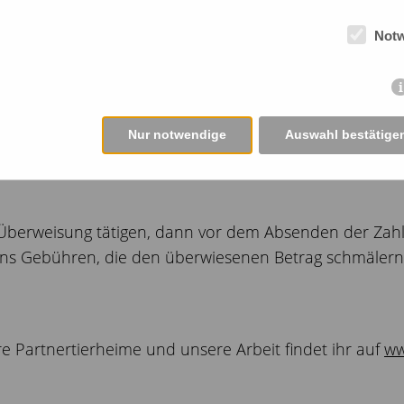
Not
Nur notwendige
Auswahl bestätige
 Überweisung tätigen, dann vor dem Absenden der Zah
ns Gebühren, die den überwiesenen Betrag schmälern. 
e Partnertierheime und unsere Arbeit findet ihr auf
ww