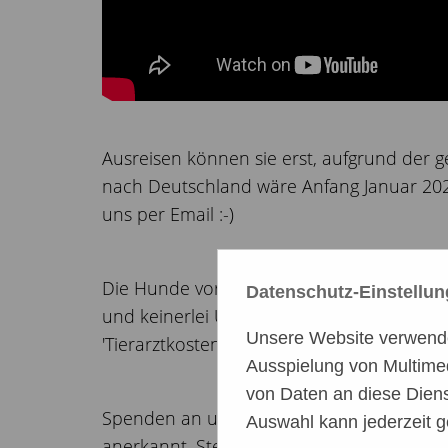
Ausreisen können sie erst, aufgrund der
nach Deutschland wäre Anfang Januar 202
uns per Email :-)
Die Hunde vor Ort in Spanien sind immer a
Datenschutz-Einstellu
und keinerlei Unterstützung von Stadt o
Unsere Website verwendet
'Tierarztkosten'
Ausspielung von Multime
von Daten an diese Diens
Spenden an uns sind steuerlich absetzbar
Auswahl kann jederzeit g
anerkannt. Steuernummer 36/270/07052