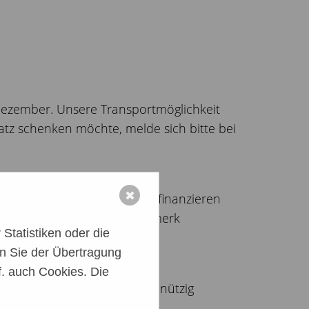
Dezember. Unsere Transportmöglichkeit
tz schenken möchte, melde sich bitte bei
✖
ihre Arbeit nur aus Spenden finanzieren
einzelnen Euro mit dem Vermerk
Statistiken oder die
n Sie der Übertragung
. auch Cookies. Die
erholz-Scharmbeck als gemeinnützig