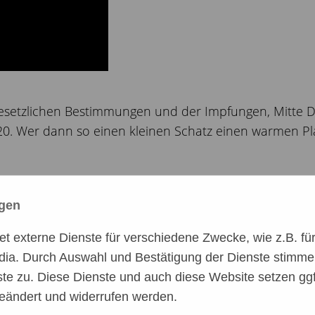
 gesetzlichen Bestimmungen und der Impfungen, Mitte 
0. Wer dann so einen kleinen Schatz einen warmen Pla
uf unsere Hilfe angewiesen, da die Tierschützer dort 
ngen
der Staat bekommen. Daher freuen wir uns über jeden 
 externe Dienste für verschiedene Zwecke, wie z.B. für 
dia. Durch Auswahl und Bestätigung der Dienste stimme
te zu. Diese Dienste und auch diese Website setzen ggf
: A.S.P.A. friends e.V. wurde durch das Finanzamt Ost
eändert und widerrufen werden.