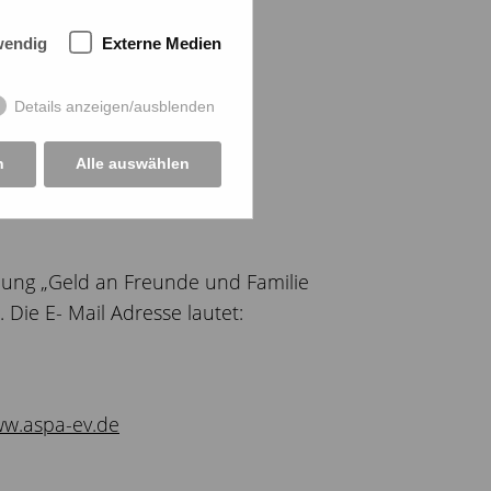
wendig
Externe Medien
Details anzeigen/ausblenden
n
Alle auswählen
lung „Geld an Freunde und Familie
Die E- Mail Adresse lautet:
w.aspa-ev.de