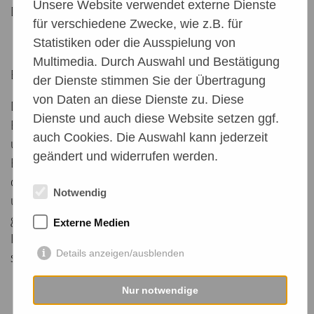
Unsere Website verwendet externe Dienste
Dank.
für verschiedene Zwecke, wie z.B. für
Statistiken oder die Ausspielung von
Multimedia. Durch Auswahl und Bestätigung
Bild 8
der Dienste stimmen Sie der Übertragung
von Daten an diese Dienste zu. Diese
Die Scalibor Aktion hat ihr Ende gefunden und die
Dienste und auch diese Website setzen ggf.
Bänder wurden von Mareike und Melanie vor Ort
auch Cookies. Die Auswahl kann jederzeit
übergeben. Vielen herzlichen Dank Euch allen für
geändert und widerrufen werden.
Eure Spenden. Gemeinsam haben wir es geschafft,
den Spaniern 50 Scalibor Halsbänder zu
Notwendig
überreichen und auch einige von Euch
gespendeten Leinen, Geschirre und Halsbänder.
Externe Medien
Ihr seid einfach toll. Das spanische Team hat sich
Details anzeigen/ausblenden
so sehr gefreut über Eure Unterstützung.
Nur notwendige