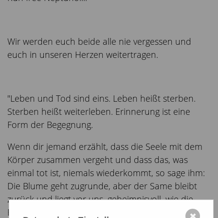
Wir werden euch beide alle nie vergessen und
euch in unseren Herzen weitertragen.
"Leben und Tod sind eins. Leben heißt sterben.
Sterben heißt weiterleben. Erinnerung ist eine
Form der Begegnung.
Wenn dir jemand erzählt, dass die Seele mit dem
Körper zusammen vergeht und dass das, was
einmal tot ist, niemals wiederkommt, so sage ihm:
Die Blume geht zugrunde, aber der Same bleibt
zurück und liegt vor uns, geheimnisvoll, wie die
Ewigkeit des Lebens."
✖