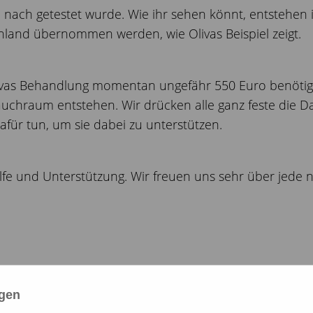
 nach getestet wurde. Wie ihr sehen könnt, entstehen 
land übernommen werden, wie Olivas Beispiel zeigt.
livas Behandlung momentan ungefähr 550 Euro benötige
chraum entstehen. Wir drücken alle ganz feste die Da
afür tun, um sie dabei zu unterstützen.
ilfe und Unterstützung. Wir freuen uns sehr über jed
ngen