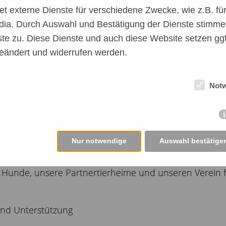
 externe Dienste für verschiedene Zwecke, wie z.B. für 
dia. Durch Auswahl und Bestätigung der Dienste stimme
te zu. Diese Dienste und auch diese Website setzen ggf
eändert und widerrufen werden.
 Überweisung tätigen, dann vor der Zahlung IMMER „G
o kleinen Betrag Gebühren, die wir an Paypal zahlen m
Not
A.S.P.A. friends e.V. wurde als gemeinnützig anerkannt
Nur notwendige
Auswahl bestätige
 Hunde, unsere Partnertierheime und unseren Verein f
 und Unterstützung