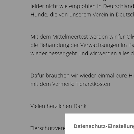
leider nicht wie empfohlen in Deutschland
Hunde, die von unserem Verein in Deutsch
Mit dem Mittelmeertest werden wir für O
die Behandlung der Verwachsungen im Bau
wieder besser geht und wir werden alles d
Dafür brauchen wir wieder einmal eure H
mit dem Vermerk: Tierarztkosten
Vielen herzlichen Dank
Datenschutz-Einstellu
Tierschutzverein A.S.P.A. friends e.V.