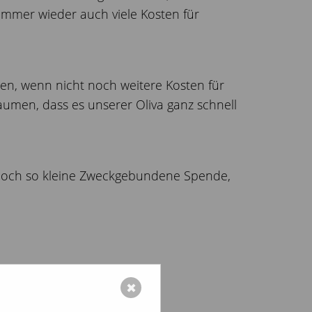
immer wieder auch viele Kosten für
n, wenn nicht noch weitere Kosten für
umen, dass es unserer Oliva ganz schnell
e noch so kleine Zweckgebundene Spende,
✖